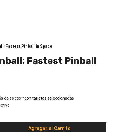
ll: Fastest Pinball in Space
nball: Fastest Pinball
és
de
con tarjetas seleccionadas
$8.333
33
ctivo
Agregar al Carrito