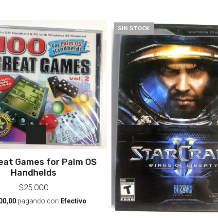
SIN STOCK
eat Games for Palm OS
Handhelds
$25.000
00,00
pagando con
Efectivo