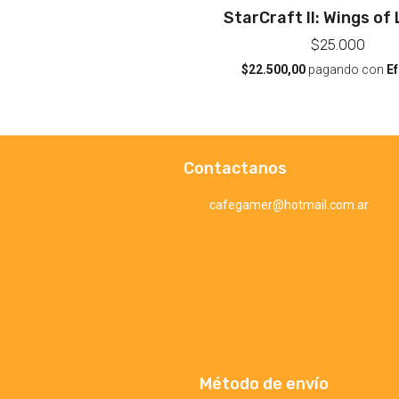
StarCraft II: Wings of 
$25.000
$22.500,00
pagando con
Ef
Contactanos
cafegamer@hotmail.com.ar
Método de envío