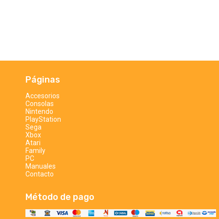
Páginas
Accesorios
Consolas
Nintendo
PlayStation
Sega
Xbox
Atari
Family
PC
Manuales
Contacto
Método de pago