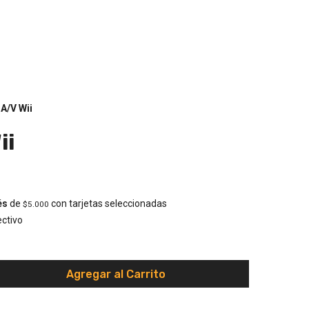
A/V Wii
ii
és
de
con tarjetas seleccionadas
$5.000
ctivo
Agregar al Carrito