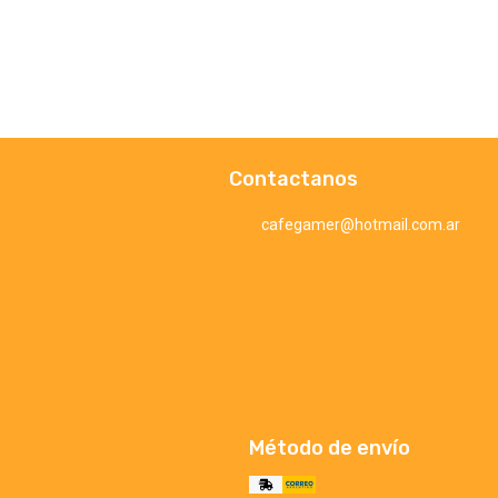
Contactanos
cafegamer@hotmail.com.ar
Método de envío