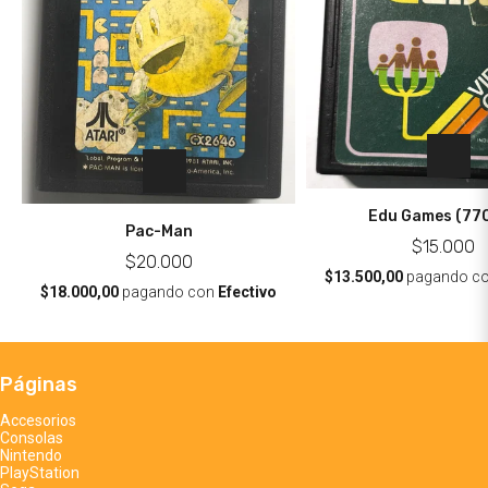
Edu Games (77
Pac-Man
$15.000
$20.000
$13.500,00
pagando c
$18.000,00
pagando con
Efectivo
Páginas
Accesorios
Consolas
Nintendo
PlayStation