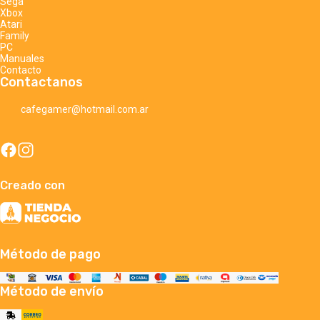
Sega
Xbox
Atari
Family
PC
Manuales
Contacto
Contactanos
cafegamer@hotmail.com.ar
Creado con
Método de pago
Método de envío