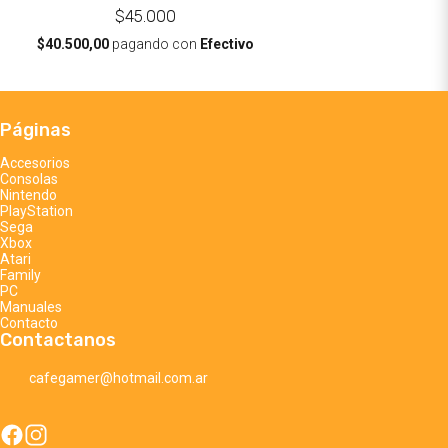
$45.000
$40.500,00
pagando con
Efectivo
Páginas
Accesorios
Consolas
Nintendo
PlayStation
Sega
Xbox
Atari
Family
PC
Manuales
Contacto
Contactanos
cafegamer@hotmail.com.ar