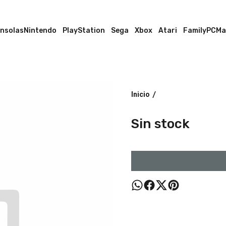
nsolas
Nintendo
PlayStation
Sega
Xbox
Atari
Family
PC
Ma
Inicio
/
Sin stock