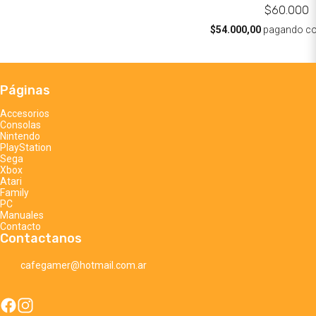
$60.000
$54.000,00
pagando c
Páginas
Accesorios
Consolas
Nintendo
PlayStation
Sega
Xbox
Atari
Family
PC
Manuales
Contacto
Contactanos
cafegamer@hotmail.com.ar