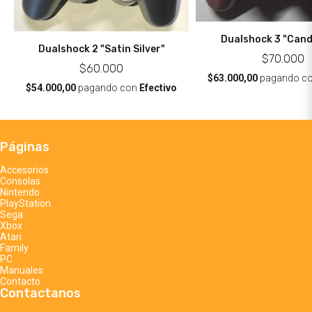
Dualshock 3 "Cand
Dualshock 2 "Satin Silver"
$70.000
$60.000
$63.000,00
pagando c
$54.000,00
pagando con
Efectivo
Páginas
Accesorios
Consolas
Nintendo
PlayStation
Sega
Xbox
Atari
Family
PC
Manuales
Contacto
Contactanos