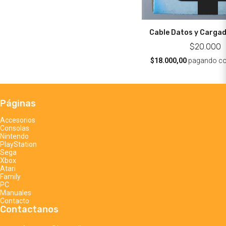
Cable Datos y Cargad
$20.000
$18.000,00
pagando c
Páginas
Accesorios
Consolas
Nintendo
PlayStation
Sega
Xbox
Atari
Family
PC
Manuales
Contacto
Contactanos