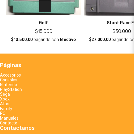
Golf
Stunt Race 
$15.000
$30.000
$13.500,00
pagando con
Efectivo
$27.000,00
pagando c
Páginas
Accesorios
Consolas
Nintendo
PlayStation
Sega
Xbox
Atari
Family
PC
Manuales
Contacto
Contactanos