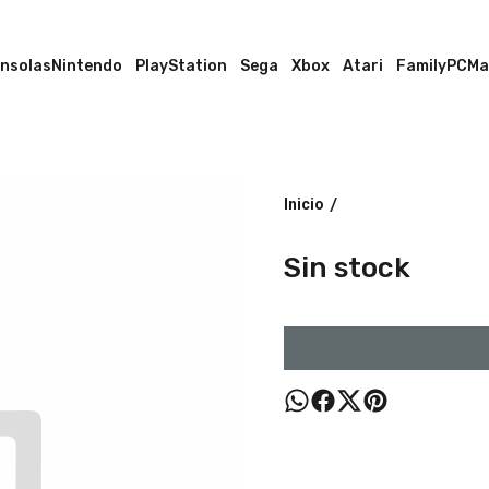
nsolas
Nintendo
PlayStation
Sega
Xbox
Atari
Family
PC
Ma
Inicio
/
Sin stock