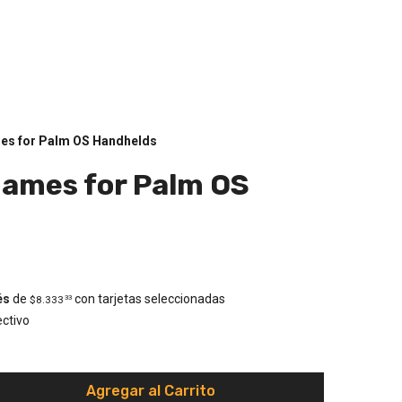
es for Palm OS Handhelds
Games for Palm OS
és
de
con tarjetas seleccionadas
$8.333
33
ctivo
Agregar al Carrito