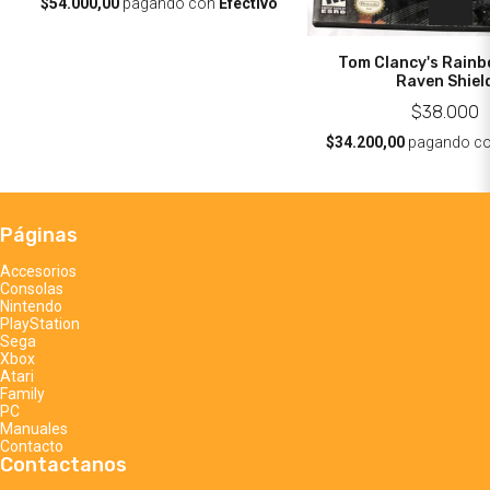
$54.000,00
pagando con
Efectivo
Tom Clancy's Rainbo
Raven Shiel
$38.000
$34.200,00
pagando c
Páginas
Accesorios
Consolas
Nintendo
PlayStation
Sega
Xbox
Atari
Family
PC
Manuales
Contacto
Contactanos