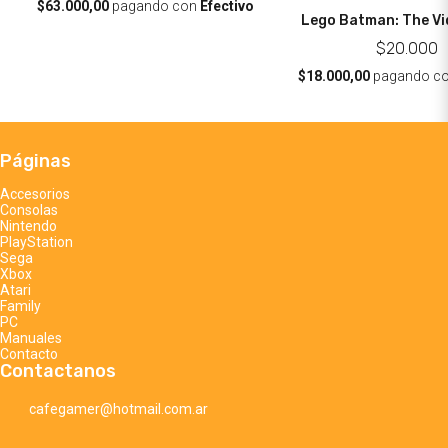
$63.000,00
pagando con
Efectivo
Lego Batman: The V
$20.000
$18.000,00
pagando c
Páginas
Accesorios
Consolas
Nintendo
PlayStation
Sega
Xbox
Atari
Family
PC
Manuales
Contacto
Contactanos
cafegamer@hotmail.com.ar