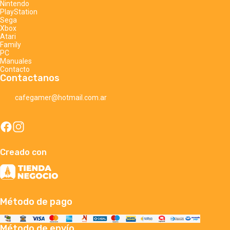
Nintendo
PlayStation
Sega
Xbox
Atari
Family
PC
Manuales
Contacto
Contactanos
cafegamer@hotmail.com.ar
Creado con
Método de pago
Método de envío